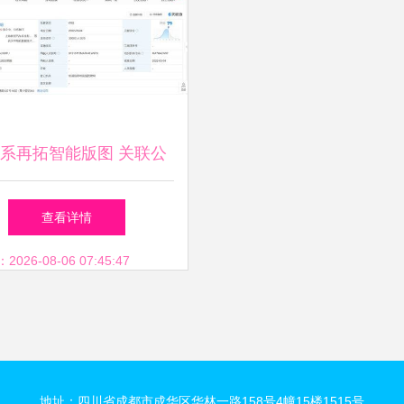
正确一体实施思路给予
成功重要思路与案例作
包含共型技巧与警惕关
系再拓智能版图 关联公
将切实解决这报告难结
立机器人科技公司，加码
查看详情
专注商为分解析你打算
信息系统集成服务
26-08-06 07:45:47
笔需此称呢若设定请按
则标题小略再给输入即
地址：四川省成都市成华区华林一路158号4幢15楼1515号